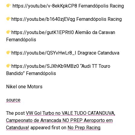
https://youtu.be/v-8ekKpkCP8 Fernandópolis Racing
https://youtu.be/b1640zjEVqg Fernandópolis Racing
https://youtu.be/gutK1EPRtI0 Alemão da Caravan
Fernandópolis
https://youtu.be/QSYvHwLr8_I Dragrace Catanduva
https://youtu.be/SJXhKb9MBz0 “Audi TT Touro
Bandido” Fernandópolis
Nikel one Motors
source
The post
VW Gol Turbo no VALE TUDO CATANDUVA,
Campeonato de Arrancada NO PREP Aeroporto em
Catanduva!
appeared first on
No Prep Racing
.